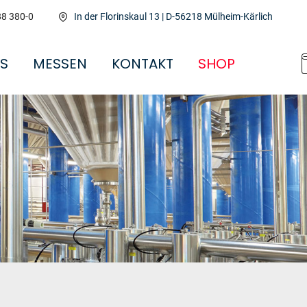
88 380-0
In der Florinskaul 13 | D-56218 Mülheim-Kärlich
ES
MESSEN
KONTAKT
SHOP