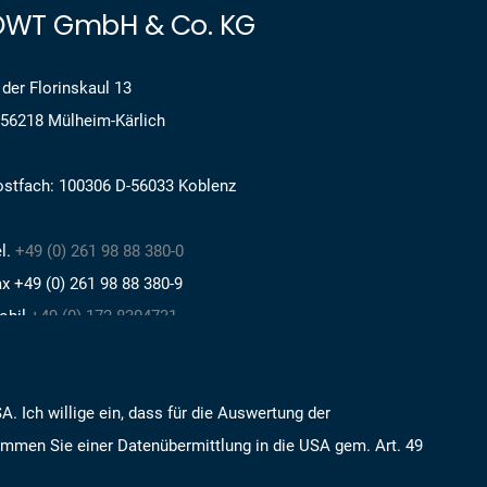
OWT GmbH & Co. KG
 der Florinskaul 13
-56218 Mülheim-Kärlich
ostfach: 100306 D-56033 Koblenz
l.
+49 (0) 261 98 88 380-0
x +49 (0) 261 98 88 380-9
obil
+49 (0) 172 8304731
nfo@owt-orbital.com
. Ich willige ein, dass für die Auswertung der
ww.owt-orbital.com
timmen Sie einer Datenübermittlung in die USA gem. Art. 49