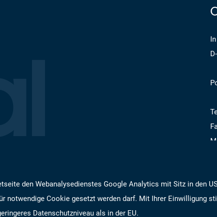
al
In
D
P
Te
Fa
M
i
etseite den Webanalysedienstes Google Analytics mit Sitz in den USA
w
ür notwendige Cookie gesetzt werden darf. Mit Ihrer Einwilligung s
 geringeres Datenschutzniveau als in der EU.