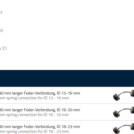
rt
ch
p 21